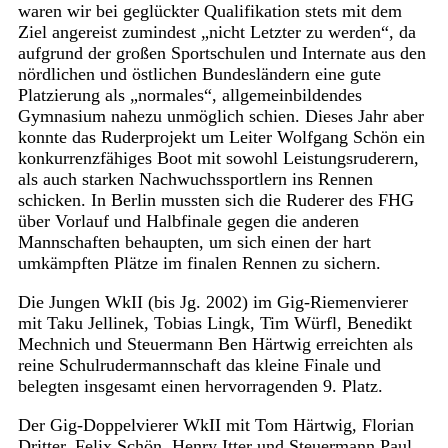
waren wir bei geglückter Qualifikation stets mit dem
Ziel angereist zumindest „nicht Letzter zu werden“, da
aufgrund der großen Sportschulen und Internate aus den
nördlichen und östlichen Bundesländern eine gute
Platzierung als „normales“, allgemeinbildendes
Gymnasium nahezu unmöglich schien. Dieses Jahr aber
konnte das Ruderprojekt um Leiter Wolfgang Schön ein
konkurrenzfähiges Boot mit sowohl Leistungsruderern,
als auch starken Nachwuchssportlern ins Rennen
schicken. In Berlin mussten sich die Ruderer des FHG
über Vorlauf und Halbfinale gegen die anderen
Mannschaften behaupten, um sich einen der hart
umkämpften Plätze im finalen Rennen zu sichern.
Die Jungen WkII (bis Jg. 2002) im Gig-Riemenvierer
mit Taku Jellinek, Tobias Lingk, Tim Würfl, Benedikt
Mechnich und Steuermann Ben Härtwig erreichten als
reine Schulrudermannschaft das kleine Finale und
belegten insgesamt einen hervorragenden 9. Platz.
Der Gig-Doppelvierer WkII mit Tom Härtwig, Florian
Dritter, Felix Schön, Henry Itter und Steuermann Paul